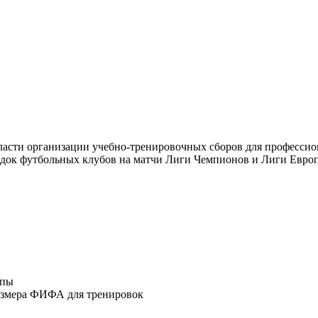
ласти организации учебно-тренировочных сборов для професси
ездок футбольных клубов на матчи Лиги Чемпионов и Лиги Евр
опы
азмера ФИФА для тренировок